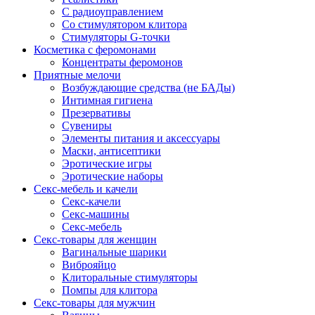
С радиоуправлением
Со стимулятором клитора
Стимуляторы G-точки
Косметика с феромонами
Концентраты феромонов
Приятные мелочи
Возбуждающие средства (не БАДы)
Интимная гигиена
Презервативы
Сувениры
Элементы питания и аксессуары
Маски, антисептики
Эротические игры
Эротические наборы
Секс-мебель и качели
Секс-качели
Секс-машины
Секс-мебель
Секс-товары для женщин
Вагинальные шарики
Виброяйцо
Клиторальные стимуляторы
Помпы для клитора
Секс-товары для мужчин