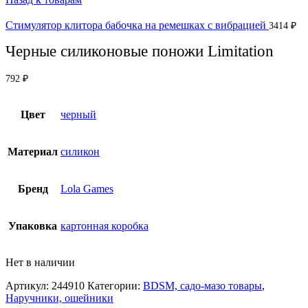
Стимулятор клитора бабочка на ремешках с вибрацией
3414
₽
Черные силиконовые поножи Limitation
792
₽
Цвет
черный
Материал
силикон
Бренд
Lola Games
Упаковка
картонная коробка
Нет в наличии
Артикул:
244910
Категории:
BDSM, садо-мазо товары
,
Наручники, ошейники