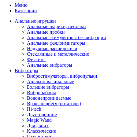
Меню
Категории
Анальные игрушки
Анальные шарики, цепочки
Анальные пробки
Анальные стимуляторы без вибрации
Анальные фаллоимитаторы
Надувные расширители
Стеклянные и металлические
Фистинг
Анальные вибраторы
Вибраторы
Вибростимуляторы, вибропульки
Анально-вагинальные
Большие вибраторы
Вибронаборы
Водонепроницаемые
Вращающиеся (ротаторы)
Hi-tech
Двусторонние
Magic Wand
Для двоих
Классические
Реалистики