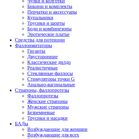
Чулки и колготки
Бикини и комплекты
Перчатки и аксессуары
Купальники
Трусики и шорты
Боди и комбинезоны
Эротическое платье
Средства для потенции
Фаллоимитаторы
Гиганты
Двусторонние
Классические дилдо
Реалистичные
Стеклянные фаллосы
Стимуляторы точки G
Анально-вагинальные
Страпоны, фаллопротезы
Фаллопротезы
Женские страпоны
Мужские страпоны
Безремневые
Трусики и насадки
БАДы
Возбуждающие для женщин
Возбуждающие для всех