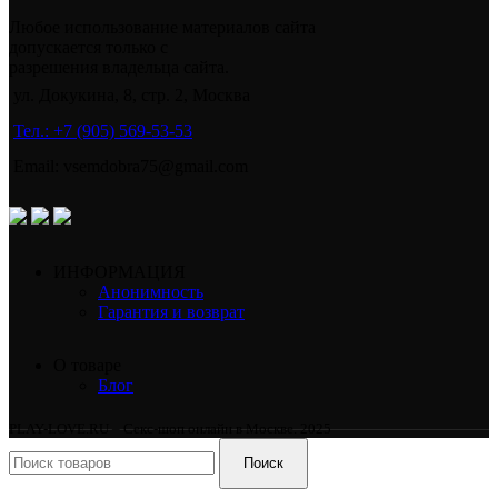
Любое использование материалов сайта
допускается только с
разрешения владельца сайта.
ул. Докукина, 8, стр. 2, Москва
Тел.: +7 (905) 569-53-53
Email: vsemdobra75@gmail.com
ИНФОРМАЦИЯ
Анонимность
Гарантия и возврат
О товаре
Блог
PLAY-LOVE.RU – Секс-шоп онлайн в Москве. 2025
Поиск