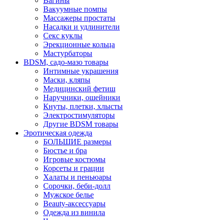
Вагины
Вакуумные помпы
Массажеры простаты
Насадки и удлинители
Секс куклы
Эрекционные кольца
Мастурбаторы
BDSM, садо-мазо товары
Интимные украшения
Маски, кляпы
Медицинский фетиш
Наручники, ошейники
Кнуты, плетки, хлысты
Электростимуляторы
Другие BDSM товары
Эротическая одежда
БОЛЬШИЕ размеры
Бюстье и бра
Игровые костюмы
Корсеты и грации
Халаты и пеньюары
Сорочки, беби-долл
Мужское белье
Beauty-аксессуары
Одежда из винила