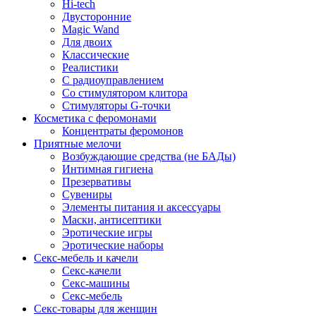
Hi-tech
Двусторонние
Magic Wand
Для двоих
Классические
Реалистики
С радиоуправлением
Со стимулятором клитора
Стимуляторы G-точки
Косметика с феромонами
Концентраты феромонов
Приятные мелочи
Возбуждающие средства (не БАДы)
Интимная гигиена
Презервативы
Сувениры
Элементы питания и аксессуары
Маски, антисептики
Эротические игры
Эротические наборы
Секс-мебель и качели
Секс-качели
Секс-машины
Секс-мебель
Секс-товары для женщин